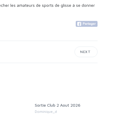
cher les amateurs de sports de glisse à se donner
NEXT
Sortie Club 2 Aout 2026
brevet de Va
Dominique_d
Jérôme Moria