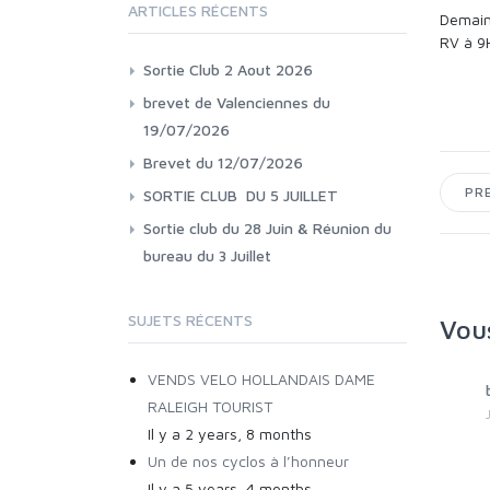
ARTICLES RÉCENTS
Demain
RV à 9H
Sortie Club 2 Aout 2026
brevet de Valenciennes du
19/07/2026
Brevet du 12/07/2026
PR
SORTIE CLUB DU 5 JUILLET
Sortie club du 28 Juin & Réunion du
bureau du 3 Juillet
SUJETS RÉCENTS
Vous
VENDS VELO HOLLANDAIS DAME
Sortie Club 2 Aout 2026
brevet
RALEIGH TOURIST
Dominique_d
Jérôme
Il y a 2 years, 8 months
Un de nos cyclos à l’honneur
Il y a 5 years, 4 months