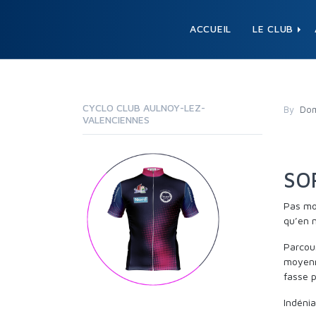
ACCUEIL
LE CLUB
CYCLO CLUB AULNOY-LEZ-
By
Dom
VALENCIENNES
SO
Pas moi
qu’en 
Parcour
moyenn
fasse pl
Indéni